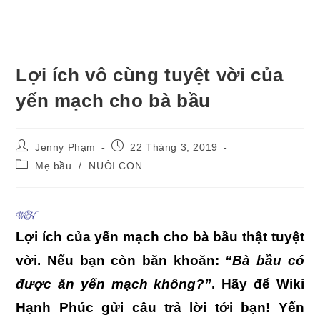
Lợi ích vô cùng tuyệt vời của
yến mạch cho bà bầu
Post
Post
Jenny Phạm
22 Tháng 3, 2019
author:
published:
Post
Mẹ bầu
/
NUÔI CON
category:
Lợi ích của yến mạch cho bà bầu thật tuyệt
vời. Nếu bạn còn băn khoăn:
“Bà bầu có
được ăn yến mạch không?”
. Hãy để Wiki
Hạnh Phúc gửi câu trả lời tới bạn! Yến