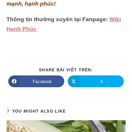
mạnh, hạnh phúc!
Thông tin thường xuyên tại Fanpage:
Wiki
Hạnh Phúc
SHARE
SHARE BÀI VIẾT TRÊN:
THIS
CONTENT
Facebook
X
Opens
Opens
in
in
a
a
new
new
window
window
YOU MIGHT ALSO LIKE