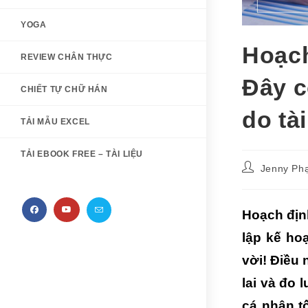
YOGA
Hoạch
REVIEW CHÂN THỰC
Đây c
CHIẾT TỰ CHỮ HÁN
do tà
TẢI MẪU EXCEL
TẢI EBOOK FREE – TÀI LIỆU
Post
Jenny Ph
author:
Hoạch địn
lập kế ho
vời! Điều 
lai và đo 
cá nhân t