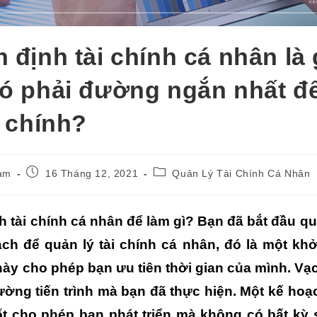
 định tài chính cá nhân là 
ó phải đường ngắn nhất đ
i chính?
Post
Post
ạm
16 Tháng 12, 2021
Quản Lý Tài Chính Cá Nhân
published:
category:
h tài chính cá nhân để làm gì? Bạn đã bắt đầu q
ạch để quản lý tài chính cá nhân, đó là một khở
này cho phép bạn ưu tiên thời gian của mình. Vạ
lường tiến trình mà bạn đã thực hiện. Một kế hoạ
ốt cho phép bạn phát triển mà không có bất kỳ 