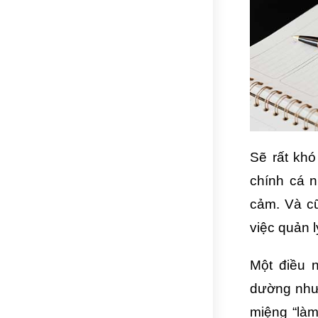
Sẽ rất khó
chính cá n
cảm. Và c
việc quản l
Một điều 
dường như
miệng “làm