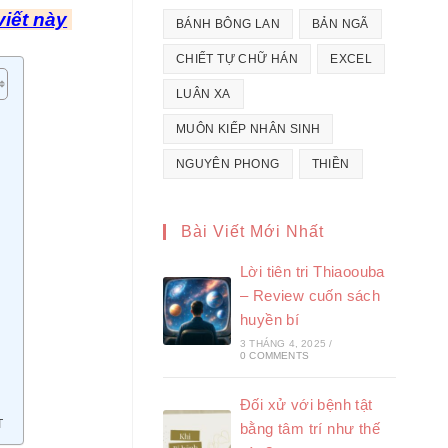
viết này
BÁNH BÔNG LAN
BẢN NGÃ
CHIẾT TỰ CHỮ HÁN
EXCEL
LUÂN XA
MUÔN KIẾP NHÂN SINH
NGUYÊN PHONG
THIỀN
Bài Viết Mới Nhất
Lời tiên tri Thiaoouba
– Review cuốn sách
huyền bí
3 THÁNG 4, 2025
/
0 COMMENTS
Đối xử với bệnh tật
T
bằng tâm trí như thế