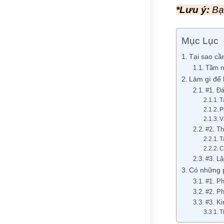
*Lưu ý:
Bạn
Mục Lục
Tại sao cầ
Tầm nh
Làm gì để 
#1. Đá
T
P
V
#2. Th
T
C
#3. Lậ
Có những p
#1. Ph
#2. Ph
#3. Ki
T