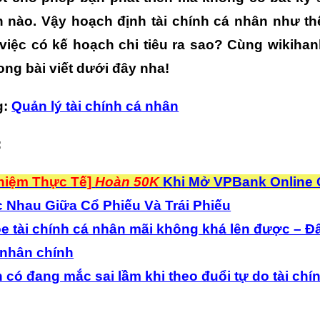
ãn nào. Vậy hoạch định tài chính cá nhân như t
việc có kế hoạch chi tiêu ra sao? Cùng wikih
rong bài viết dưới đây nha!
g:
Quản lý tài chính cá nhân
:
ghiệm Thực Tế]
Hoàn 50K
Khi Mở VPBank Online
 Nhau Giữa Cổ Phiếu Và Trái Phiếu
e tài chính cá nhân mãi không khá lên được – Đâ
nhân chính
 có đang mắc sai lầm khi theo đuổi tự do tài chí