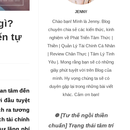
JENNY
gì?
Chào bạn! Mình là Jenny. Blog
chuyên chia sẻ các kiến thức, kinh
ến tự
nghiệm về Phát Triển Tâm Thức |
Thiền | Quản Lý Tài Chính Cá Nhân
| Review Chân Thực | Tâm Lý Tình
Yêu |. Mong rằng bạn sẽ có những
giây phút tuyệt vời trên Blog của
mình. Hy vọng chúng ta sẽ có
duyên gặp lại trong những bài viết
uan tâm đến
khác. Cảm ơn bạn!
i đầu tuyệt
ch ra tương
☸️ [Tư thế ngồi thiền
ch tài chính
chuẩn] Trạng thái tâm trí
sự lãng phí