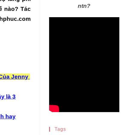
ntn?
hế nào? Tác
anhphuc.com
 Của Jenny
y là 3
nh hay
Tags