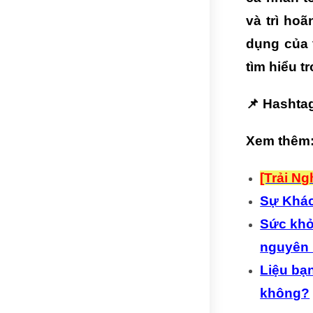
và trì ho
dụng của 
tìm hiểu t
📌 Hashta
Xem thêm
[Trải N
Sự Khác
Sức khỏ
nguyên 
Liệu bạn
không?