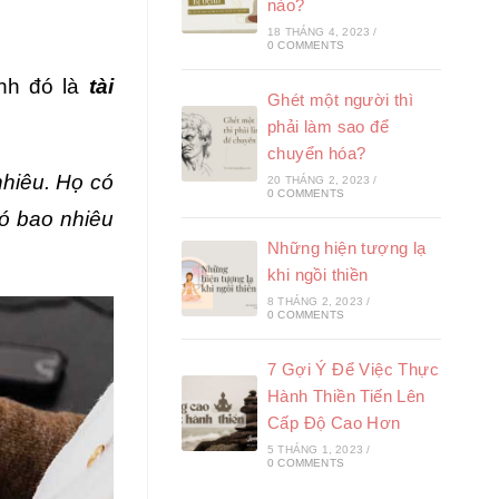
nào?
18 THÁNG 4, 2023
/
0 COMMENTS
ánh đó là
tài
Ghét một người thì
phải làm sao để
chuyển hóa?
hiêu. Họ có
20 THÁNG 2, 2023
/
0 COMMENTS
có bao nhiêu
Những hiện tượng lạ
khi ngồi thiền
8 THÁNG 2, 2023
/
0 COMMENTS
7 Gợi Ý Để Việc Thực
Hành Thiền Tiến Lên
Cấp Độ Cao Hơn
5 THÁNG 1, 2023
/
0 COMMENTS