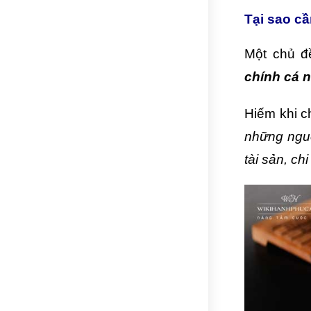
Tại sao cầ
Một chủ đ
chính cá 
Hiếm khi c
những nguồ
tài sản, ch