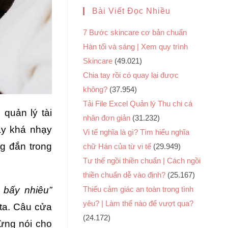
Bài Viết Đọc Nhiều
7 Bước skincare cơ bản chuẩn
Hàn tối và sáng | Xem quy trình
Skincare
(49.021)
Chia tay rồi có quay lại được
không?
(37.954)
Tải File Excel Quản lý Thu chi cá
quản lý tài
nhân đơn giản
(31.232)
ày khá nhạy
Vi tế nghĩa là gì? Tìm hiểu nghĩa
g đắn trong
chữ Hán của từ vi tế
(29.949)
Tư thế ngồi thiền chuẩn | Cách ngồi
thiền chuẩn dễ vào định?
(25.167)
 bấy nhiêu”
Thiếu cảm giác an toàn trong tình
yêu? | Làm thế nào để vượt qua?
ta. Câu cửa
(24.172)
hừng nói cho