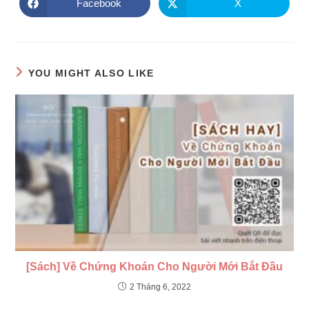
Facebook
X
Opens
Opens
in
in
a
a
new
new
window
window
YOU MIGHT ALSO LIKE
[Sách] Về Chứng Khoán Cho Người Mới Bắt Đầu
2 Tháng 6, 2022