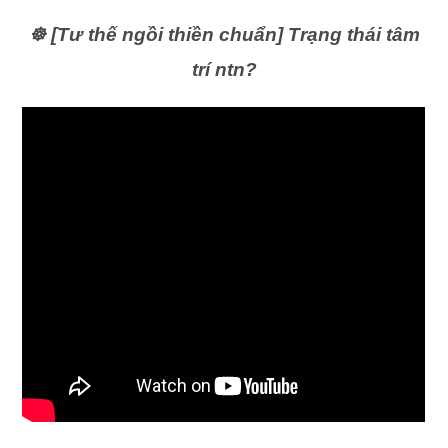
☸️ [Tư thế ngồi thiền chuẩn] Trạng thái tâm
trí ntn?