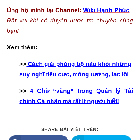
Ủng hộ mình tại
Channel:
Wiki Hạnh Phúc
.
Rất vui khi có duyên được trò chuyện cùng
bạn!
Xem thêm:
>>
Cách giải phóng bộ não khỏi những
suy nghĩ tiêu cực, mộng tưởng, lạc lối
>>
4 Chữ “vàng” trong Quản lý Tài
chính Cá nhân mà rất ít người biết!
SHARE
SHARE BÀI VIẾT TRÊN:
THIS
CONTENT