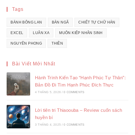
Tags
BÁNH BÔNG LAN
BẢN NGÃ
CHIẾT TỰ CHỮ HÁN
EXCEL
LUÂN XA
MUÔN KIẾP NHÂN SINH
NGUYÊN PHONG
THIỀN
Bài Viết Mới Nhất
Hành Trình Kiến Tạo “Hạnh Phúc Tự Thân”:
Bản Đồ Đi Tìm Hạnh Phúc Đích Thực
4 THÁNG 5, 2026
/
0 COMMENTS
Lời tiên tri Thiaoouba – Review cuốn sách
huyền bí
3 THÁNG 4, 2025
/
0 COMMENTS