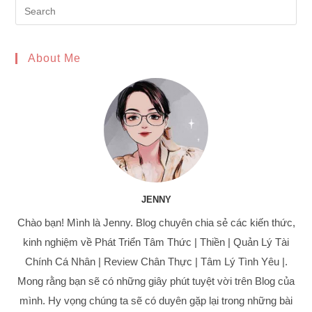
Pre
Es
to
About Me
clo
the
sea
pan
JENNY
Chào bạn! Mình là Jenny. Blog chuyên chia sẻ các kiến thức,
kinh nghiệm về Phát Triển Tâm Thức | Thiền | Quản Lý Tài
Chính Cá Nhân | Review Chân Thực | Tâm Lý Tình Yêu |.
Mong rằng bạn sẽ có những giây phút tuyệt vời trên Blog của
mình. Hy vọng chúng ta sẽ có duyên gặp lại trong những bài