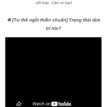
viết khác. Cảm ơn bạn!
☸️ [Tư thế ngồi thiền chuẩn] Trạng thái tâm
trí ntn?