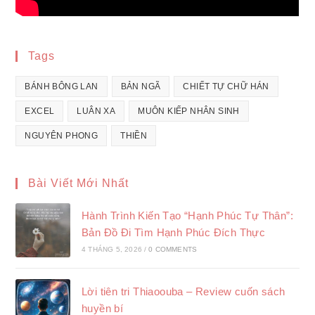
Tags
BÁNH BÔNG LAN
BẢN NGÃ
CHIẾT TỰ CHỮ HÁN
EXCEL
LUÂN XA
MUÔN KIẾP NHÂN SINH
NGUYÊN PHONG
THIỀN
Bài Viết Mới Nhất
Hành Trình Kiến Tạo “Hạnh Phúc Tự Thân”:
Bản Đồ Đi Tìm Hạnh Phúc Đích Thực
4 THÁNG 5, 2026
/
0 COMMENTS
Lời tiên tri Thiaoouba – Review cuốn sách
huyền bí