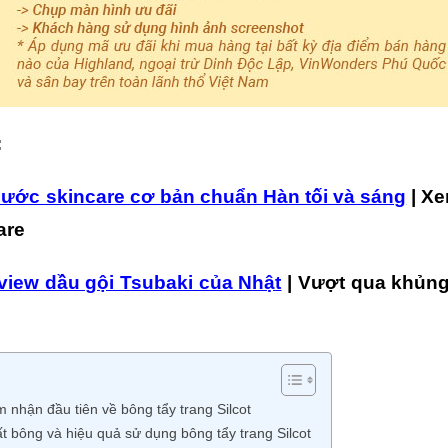
:
Bước skincare cơ bản chuẩn Hàn tối và sáng
| Xe
are
view dầu gội Tsubaki của Nhật
| Vượt qua khủng
 nhận đầu tiên về bông tẩy trang Silcot
t bông và hiệu quả sử dụng bông tẩy trang Silcot