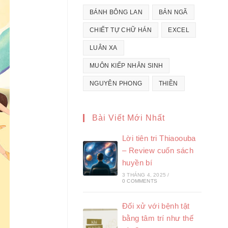
BÁNH BÔNG LAN
BẢN NGÃ
CHIẾT TỰ CHỮ HÁN
EXCEL
LUÂN XA
MUÔN KIẾP NHÂN SINH
NGUYÊN PHONG
THIỀN
Bài Viết Mới Nhất
Lời tiên tri Thiaoouba
– Review cuốn sách
huyền bí
3 THÁNG 4, 2025
/
0 COMMENTS
Đối xử với bệnh tật
bằng tâm trí như thế