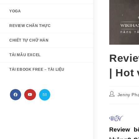
YOGA
REVIEW CHÂN THỰC
CHIẾT TỰ CHỮ HÁN
Revie
TẢI MẪU EXCEL
| Hot
TẢI EBOOK FREE – TÀI LIỆU
Post
Jenny Ph
author:
Review bô