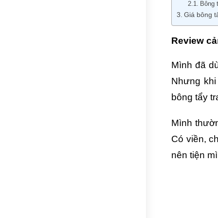
Bông t
Giá bông tẩ
Review cảm
Mình đã dù
Nhưng khi
bông tẩy t
Mình thườn
Có viền, c
nên tiện m