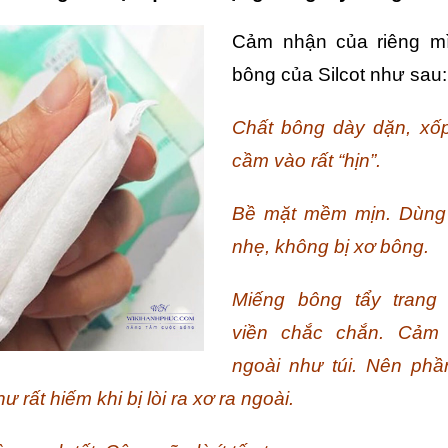
Cảm nhận của riêng mì
bông của Silcot như sau:
Chất bông dày dặn, xố
cầm vào rất “hịn”.
Bề mặt mềm mịn. Dùng 
nhẹ, không bị xơ bông.
Miếng bông tẩy trang
viền chắc chắn. Cảm
ngoài như túi. Nên ph
hư rất hiếm khi bị lòi ra xơ ra ngoài.