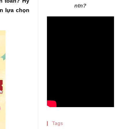
n toàn? Hy
ntn?
n lựa chọn
Tags