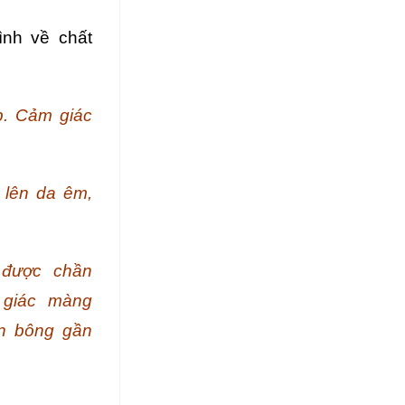
nh về chất
p. Cảm giác
lên da êm,
 được chần
 giác màng
ần bông gần