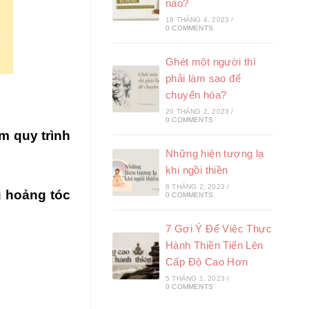
nào?
18 THÁNG 4, 2023
/
0 COMMENTS
Ghét một người thì
phải làm sao để
chuyển hóa?
20 THÁNG 2, 2023
/
0 COMMENTS
m quy trình
Những hiện tượng lạ
khi ngồi thiền
8 THÁNG 2, 2023
/
 hoảng tóc
0 COMMENTS
7 Gợi Ý Để Việc Thực
Hành Thiền Tiến Lên
Cấp Độ Cao Hơn
5 THÁNG 1, 2023
/
0 COMMENTS