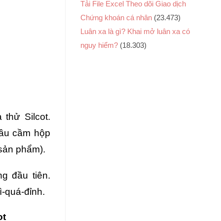
Tải File Excel Theo dõi Giao dịch
Chứng khoán cá nhân
(23.473)
Luân xa là gì? Khai mở luân xa có
nguy hiểm?
(18.303)
thử Silcot.
đầu cầm hộp
 sản phẩm).
g đầu tiên.
-quá-đỉnh.
ot