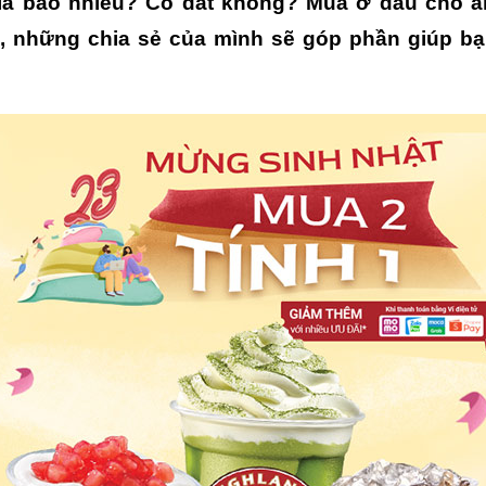
á bao nhiêu? Có đắt không? Mua ở đâu cho a
, những chia sẻ của mình sẽ góp phần giúp bạ