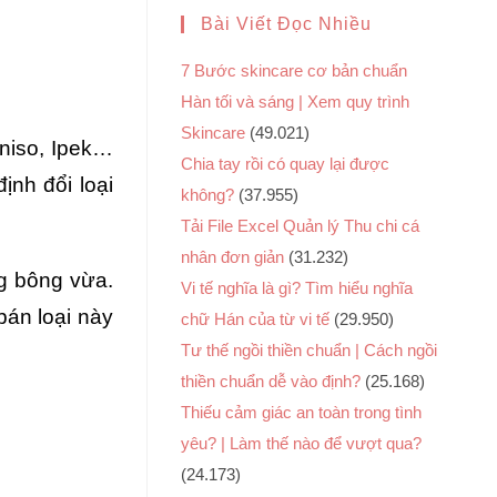
Bài Viết Đọc Nhiều
7 Bước skincare cơ bản chuẩn
Hàn tối và sáng | Xem quy trình
Skincare
(49.021)
niso, Ipek…
Chia tay rồi có quay lại được
ịnh đổi loại
không?
(37.955)
Tải File Excel Quản lý Thu chi cá
nhân đơn giản
(31.232)
g bông vừa.
Vi tế nghĩa là gì? Tìm hiểu nghĩa
bán loại này
chữ Hán của từ vi tế
(29.950)
Tư thế ngồi thiền chuẩn | Cách ngồi
thiền chuẩn dễ vào định?
(25.168)
Thiếu cảm giác an toàn trong tình
yêu? | Làm thế nào để vượt qua?
(24.173)