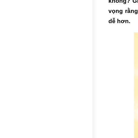
không? Gi
vọng rằng
dễ hơn.