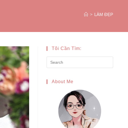
>
LÀM ĐẸP
Tôi Cần Tìm:
About Me