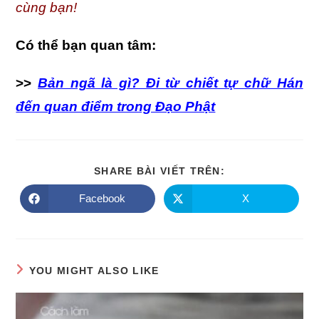
cùng bạn!
Có thể bạn quan tâm:
>>
Bản ngã là gì? Đi từ chiết tự chữ Hán
đến quan điểm trong Đạo Phật
SHARE
SHARE BÀI VIẾT TRÊN:
THIS
CONTENT
Facebook
X
Opens
Opens
in
in
a
a
new
new
window
window
YOU MIGHT ALSO LIKE