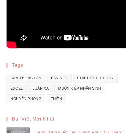
Tags
BÁNH BÔNG LAN
BẢN NGÃ
CHIẾT TỰ CHỮ HÁN
EXCEL
LUÂN XA
MUÔN KIẾP NHÂN SINH
NGUYÊN PHONG
THIỀN
Bài Viết Mới Nhất
Hành Trình Kiến Tạo “Hạnh Phúc Tự Thân”: