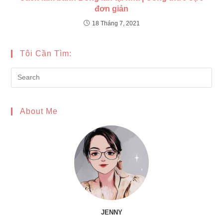
đơn giản
18 Tháng 7, 2021
Tôi Cần Tìm:
Pre
Es
to
About Me
clo
the
sea
pan
JENNY