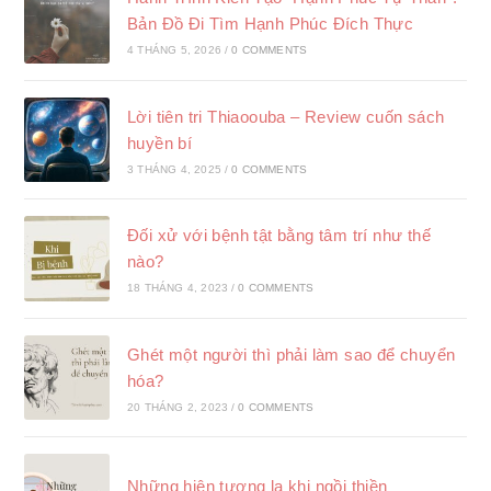
Bản Đồ Đi Tìm Hạnh Phúc Đích Thực
4 THÁNG 5, 2026
/
0 COMMENTS
Lời tiên tri Thiaoouba – Review cuốn sách
huyền bí
3 THÁNG 4, 2025
/
0 COMMENTS
Đối xử với bệnh tật bằng tâm trí như thế
nào?
18 THÁNG 4, 2023
/
0 COMMENTS
Ghét một người thì phải làm sao để chuyển
hóa?
20 THÁNG 2, 2023
/
0 COMMENTS
Những hiện tượng lạ khi ngồi thiền