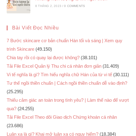
8 THÁNG 2, 2023
/
0 COMMENTS
Bài Viết Đọc Nhiều
7 Bước skincare cơ bản chuẩn Hàn tối và sáng | Xem quy
trình Skincare
(49.150)
Chia tay rồi có quay lại được không?
(38.101)
Tải File Excel Quản lý Thu chi cá nhân đơn giản
(31.409)
Vi tế nghĩa là gì? Tìm hiểu nghĩa chữ Hán của từ vi tế
(30.111)
Tư thế ngồi thiền chuẩn | Cách ngồi thiền chuẩn dễ vào định?
(25.295)
Thiếu cảm giác an toàn trong tình yêu? | Làm thế nào để vượt
qua?
(24.255)
Tải File Excel Theo dõi Giao dịch Chứng khoán cá nhân
(23.686)
Luân xa là gì? Khai mở luân xa có nguy hiểm?
(18.384)