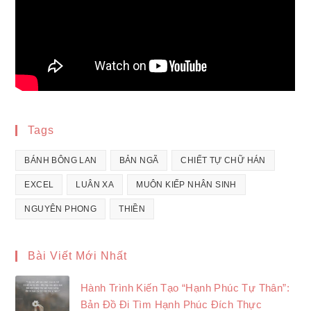
Tags
BÁNH BÔNG LAN
BẢN NGÃ
CHIẾT TỰ CHỮ HÁN
EXCEL
LUÂN XA
MUÔN KIẾP NHÂN SINH
NGUYÊN PHONG
THIỀN
Bài Viết Mới Nhất
Hành Trình Kiến Tạo “Hạnh Phúc Tự Thân”:
Bản Đồ Đi Tìm Hạnh Phúc Đích Thực