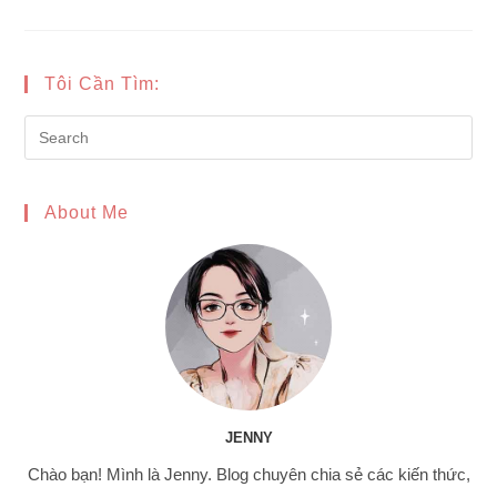
LOẠI
BỈM
NÀO
TỐT
NHẤT?
|
Tôi Cần Tìm:
6
LOẠI
BỈM
Pre
TỐT
NHẤT
Es
VÀ
AN
to
TOÀN
NHẤT
About Me
clo
CHO
TRẺ
the
sea
pan
JENNY
Chào bạn! Mình là Jenny. Blog chuyên chia sẻ các kiến thức,