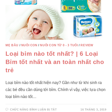
XEM
CHI
TIẾT
MẸ BẦU
/
NUÔI CON
/
NUÔI CON TỪ 0 - 3 TUỔI
/
REVIEW
Loại bỉm nào tốt nhất? | 6 Loại
Bỉm tốt nhất và an toàn nhất cho
trẻ
Loại bỉm nào tốt nhất hiện nay? Gần như từ khi sinh ra
các bé đều cần dùng tới bỉm. Chính vì vậy, việc lựa chọn
loại bỉm nào tốt…
Ở
CHỨC NĂNG BÌNH LUẬN BỊ TẮT
16 THÁNG 3, 2019