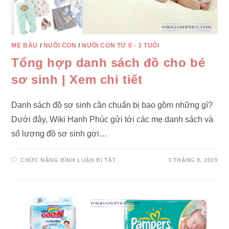
MẸ BẦU
/
NUÔI CON
/
NUÔI CON TỪ 0 - 3 TUỔI
Tổng hợp danh sách đồ cho bé
sơ sinh | Xem chi tiết
Danh sách đồ sơ sinh cần chuẩn bị bao gồm những gì?
Dưới đây, Wiki Hạnh Phúc gửi tới các mẹ danh sách và
số lượng đồ sơ sinh gợi…
Ở
CHỨC NĂNG BÌNH LUẬN BỊ TẮT
3 THÁNG 8, 2019
TỔNG
HỢP
DANH
SÁCH
ĐỒ
CHO
BÉ
SƠ
SINH
|