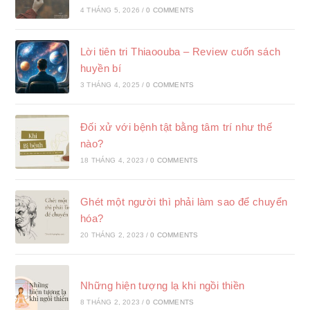
4 THÁNG 5, 2026
/
0 COMMENTS
Lời tiên tri Thiaoouba – Review cuốn sách
huyền bí
3 THÁNG 4, 2025
/
0 COMMENTS
Đối xử với bệnh tật bằng tâm trí như thế
nào?
18 THÁNG 4, 2023
/
0 COMMENTS
Ghét một người thì phải làm sao để chuyển
hóa?
20 THÁNG 2, 2023
/
0 COMMENTS
Những hiện tượng lạ khi ngồi thiền
8 THÁNG 2, 2023
/
0 COMMENTS