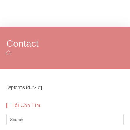
Contact
[wpforms id=”20″]
Tôi Cần Tìm:
Pre
Es