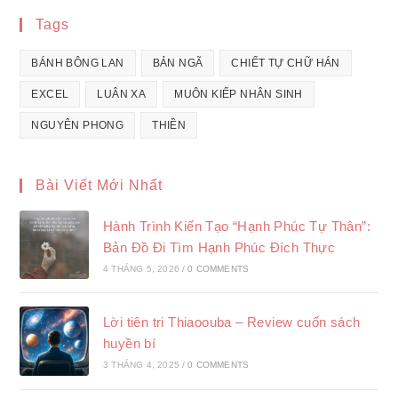
Tags
BÁNH BÔNG LAN
BẢN NGÃ
CHIẾT TỰ CHỮ HÁN
EXCEL
LUÂN XA
MUÔN KIẾP NHÂN SINH
NGUYÊN PHONG
THIỀN
Bài Viết Mới Nhất
Hành Trình Kiến Tạo “Hạnh Phúc Tự Thân”:
Bản Đồ Đi Tìm Hạnh Phúc Đích Thực
4 THÁNG 5, 2026
/
0 COMMENTS
Lời tiên tri Thiaoouba – Review cuốn sách
huyền bí
3 THÁNG 4, 2025
/
0 COMMENTS